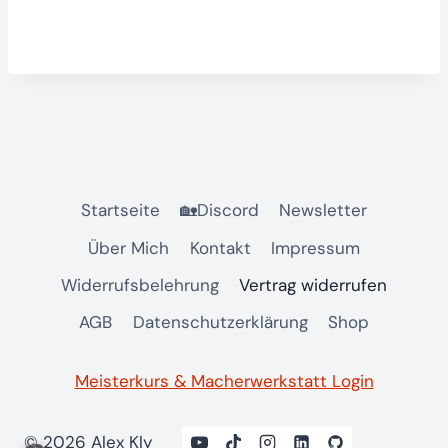
e
r
h
o
l
e
Startseite
🏡Discord
Newsletter
n
Über Mich
Kontakt
Impressum
)
Widerrufsbelehrung
Vertrag widerrufen
AGB
Datenschutzerklärung
Shop
*
Meisterkurs & Macherwerkstatt Login
© 2026 Alex Kly