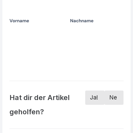
E
Vorname
Nachname
-
M
Widerruf bestätigen
a
i
l
(
w
Hat dir der Artikel
Ja!
Ne
i
geholfen?
👍
🙁
e
d